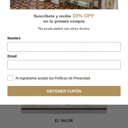
10% OFF
SOMOS UNO – NIÑA (HORIZONTAL)
Suscríbete y recibe
en tu primera compra
*No acumulable con otros dsctos.
Nombre
Email
Al registrarme acepto las Políticas de Privacidad.
OBTENER CUPÓN
EL VALOR