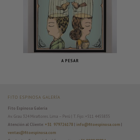
A PESAR
FITO ESPINOSA GALERÍA
Fito Espinosa Galería
Av. Grau 324 Miraflores. Lima – Perú | T. Fijo: +511 4455835
Atención al Cliente
:
+51 979726178
|
info@fitoespinosa.com
|
ventas@fitoespinosa.com