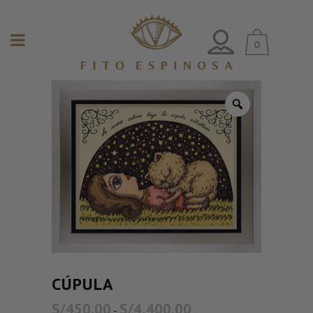
0
CÚPULA
S/
450.00
S/
4,400.00
-