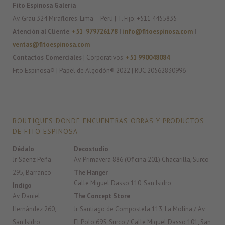
Fito Espinosa Galería
Av. Grau 324 Miraflores. Lima – Perú | T. Fijo: +511 4455835
Atención al Cliente
:
+51 979726178
|
info@fitoespinosa.com
|
ventas@fitoespinosa.com
Contactos Comerciales
| Corporativos:
+51 990048084
Fito Espinosa® | Papel de Algodón® 2022 | RUC 20562830996
BOUTIQUES DONDE ENCUENTRAS OBRAS Y PRODUCTOS
DE FITO ESPINOSA
Dédalo
Decostudio
Jr. Sáenz Peña
Av. Primavera 886 (Oficina 201) Chacarilla, Surco
295, Barranco
The Hanger
Calle Miguel Dasso 110, San Isidro
Índigo
Av. Daniel
The Concept Store
Hernández 260,
Jr. Santiago de Compostela 113, La Molina / Av.
San Isidro
El Polo 695, Surco / Calle Miguel Dasso 101, San