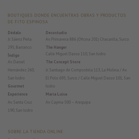
BOUTIQUES DONDE ENCUENTRAS OBRAS Y PRODUCTOS
DE FITO ESPINOSA
Dédalo
Decostudio
Jr. Sáenz Peña
Av. Primavera 886 (Oficina 201) Chacarilla, Surco
295, Barranco
The Hanger
Calle Miguel Dasso 110, San Isidro
Índigo
Av. Daniel
The Concept Store
Hernández 260,
Jr. Santiago de Compostela 113, La Molina / Av.
San Isidro
El Polo 695, Surco / Calle Miguel Dasso 101, San
Gourmet
Isidro
Experience
Maria Luisa
Av. Santa Cruz
Av. Cayma 500 – Arequipa
190, San Isidro
SOBRE LA TIENDA ONLINE