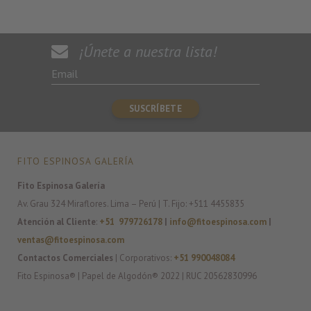
¡Únete a nuestra lista!
FITO ESPINOSA GALERÍA
Fito Espinosa Galería
Av. Grau 324 Miraflores. Lima – Perú | T. Fijo: +511 4455835
Atención al Cliente
:
+51 979726178
|
info@fitoespinosa.com
|
ventas@fitoespinosa.com
Contactos Comerciales
| Corporativos:
+51 990048084
Fito Espinosa® | Papel de Algodón® 2022 | RUC 20562830996