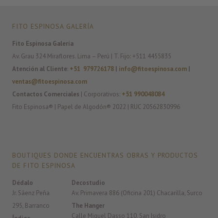
FITO ESPINOSA GALERÍA
Fito Espinosa Galería
Av. Grau 324 Miraflores. Lima – Perú | T. Fijo: +511 4455835
Atención al Cliente
:
+51 979726178
|
info@fitoespinosa.com
|
ventas@fitoespinosa.com
Contactos Comerciales
| Corporativos:
+51 990048084
Fito Espinosa® | Papel de Algodón® 2022 | RUC 20562830996
BOUTIQUES DONDE ENCUENTRAS OBRAS Y PRODUCTOS
DE FITO ESPINOSA
Dédalo
Decostudio
Jr. Sáenz Peña
Av. Primavera 886 (Oficina 201) Chacarilla, Surco
295, Barranco
The Hanger
Calle Miguel Dasso 110, San Isidro