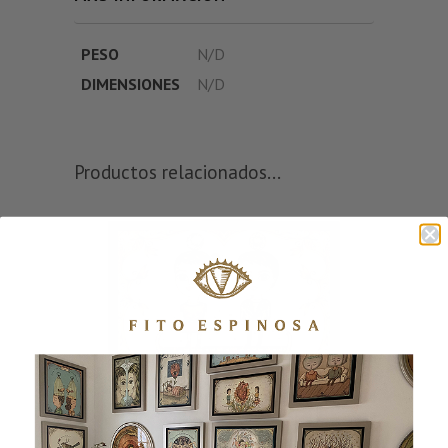
PESO
N/D
DIMENSIONES
N/D
Productos relacionados...