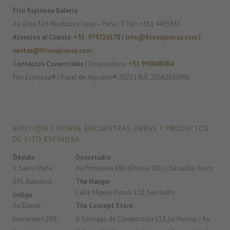
Fito Espinosa Galería
Av. Grau 324 Miraflores. Lima – Perú | T. Fijo: +511 4455835
Atención al Cliente
:
+51 979726178
|
info@fitoespinosa.com
|
ventas@fitoespinosa.com
Contactos Comerciales
| Corporativos:
+51 990048084
Fito Espinosa® | Papel de Algodón® 2022 | RUC 20562830996
BOUTIQUES DONDE ENCUENTRAS OBRAS Y PRODUCTOS
DE FITO ESPINOSA
Dédalo
Decostudio
Jr. Sáenz Peña
Av. Primavera 886 (Oficina 201) Chacarilla, Surco
295, Barranco
The Hanger
Calle Miguel Dasso 110, San Isidro
Índigo
Av. Daniel
The Concept Store
Hernández 260,
Jr. Santiago de Compostela 113, La Molina / Av.