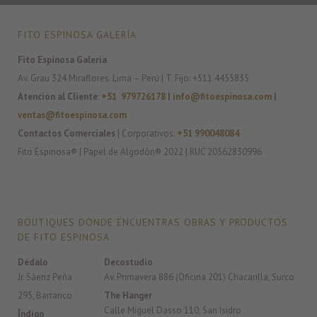
FITO ESPINOSA GALERÍA
Fito Espinosa Galería
Av. Grau 324 Miraflores. Lima – Perú | T. Fijo: +511 4455835
Atención al Cliente
:
+51 979726178
|
info@fitoespinosa.com
|
ventas@fitoespinosa.com
Contactos Comerciales
| Corporativos:
+51 990048084
Fito Espinosa® | Papel de Algodón® 2022 | RUC 20562830996
BOUTIQUES DONDE ENCUENTRAS OBRAS Y PRODUCTOS
DE FITO ESPINOSA
Dédalo
Decostudio
Jr. Sáenz Peña
Av. Primavera 886 (Oficina 201) Chacarilla, Surco
295, Barranco
The Hanger
Calle Miguel Dasso 110, San Isidro
Índigo