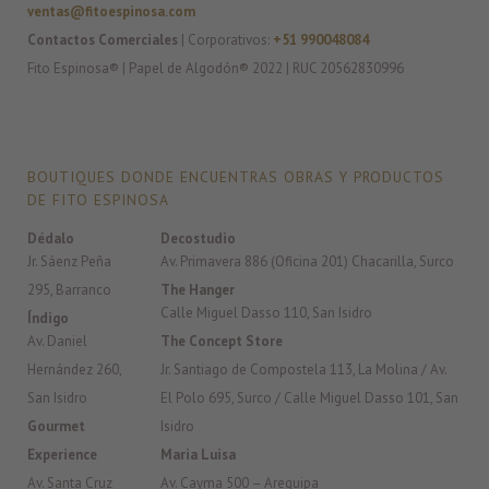
ventas@fitoespinosa.com
Contactos Comerciales
| Corporativos:
+51 990048084
Fito Espinosa® | Papel de Algodón® 2022 | RUC 20562830996
BOUTIQUES DONDE ENCUENTRAS OBRAS Y PRODUCTOS
DE FITO ESPINOSA
Dédalo
Decostudio
Jr. Sáenz Peña
Av. Primavera 886 (Oficina 201) Chacarilla, Surco
295, Barranco
The Hanger
Calle Miguel Dasso 110, San Isidro
Índigo
Av. Daniel
The Concept Store
Hernández 260,
Jr. Santiago de Compostela 113, La Molina / Av.
San Isidro
El Polo 695, Surco / Calle Miguel Dasso 101, San
Gourmet
Isidro
Experience
Maria Luisa
Av. Santa Cruz
Av. Cayma 500 – Arequipa