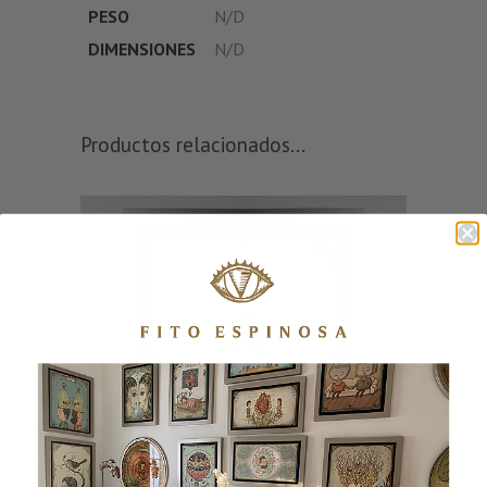
PESO
N/D
DIMENSIONES
N/D
Productos relacionados...