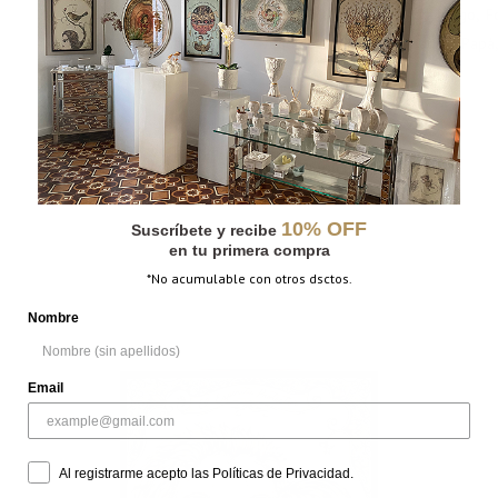
CATEGORÍAS:
caballo de fuego
,
F
vendidos
,
Nuevos Grabados
,
Papá
MÁS INFORMACIÓN
DIMENSIONES
N/D
10% OFF
Suscríbete y recibe
en tu primera compra
*No acumulable con otros dsctos.
Nombre
Email
Al registrarme acepto las Políticas de Privacidad.