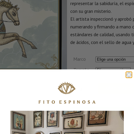
representar la sabiduría, el es
con su gran misterio.
El artista inspeccionó y aprobó
numerando y firmando a mano c
estándares de calidad, usando ti
de ácidos, con el sello de agua y
Marco
Tamaño
AÑADIR AL C
CONSULTA POR WHATSA
SKU:
GUERREROSDELUZI