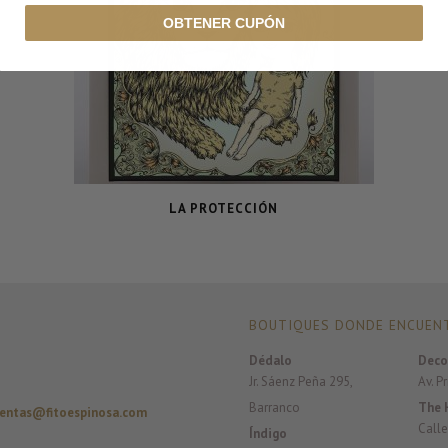
OBTENER CUPÓN
LA PROTECCIÓN
BOUTIQUES DONDE ENCUENT
Dédalo
Deco
Jr. Sáenz Peña 295,
Av. P
Barranco
The 
entas@fitoespinosa.com
Calle
Índigo