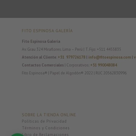
FITO ESPINOSA GALERÍA
Fito Espinosa Galería
Av. Grau 324 Miraflores. Lima – Perú | T. Fijo: +511 4455835
Atención al Cliente
:
+51 979726178
|
info@fitoespinosa.com
|
v
Contactos Comerciales
| Corporativos:
+51 990048084
Fito Espinosa® | Papel de Algodón® 2022 | RUC 20562830996
SOBRE LA TIENDA ONLINE
Políticas de Privacidad
Términos y Condiciones
Libro de Reclamaciones