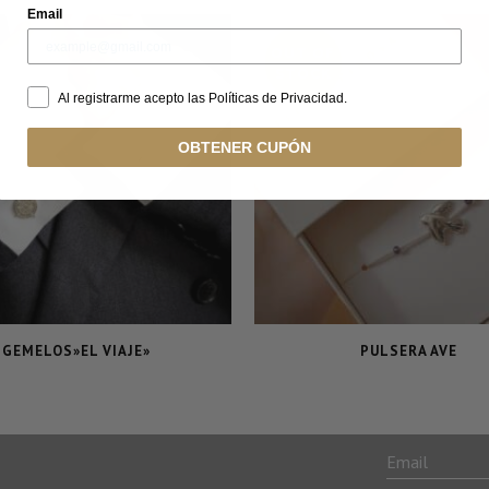
Email
OUT OF
STOCK
Al registrarme acepto las Políticas de Privacidad.
OBTENER CUPÓN
GEMELOS»EL VIAJE»
PULSERA AVE