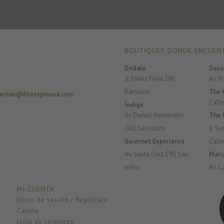
BOUTIQUES DONDE ENCUENT
Dédalo
Deco
Jr. Sáenz Peña 295,
Av. P
Barranco
The 
entas@fitoespinosa.com
Calle
Índigo
Av. Daniel Hernández
The 
260, San Isidro
Jr. S
Gourmet Experience
Calle
Av. Santa Cruz 190, San
Mari
Isidro
Av. C
MI CUENTA
Inicio de sesión / Regístrate
Carrito
Lista de favoritos