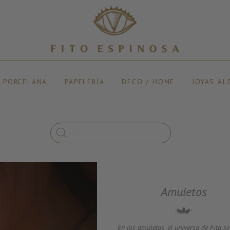
Y PORCELANA
PAPELERÍA
DECO / HOME
JOYAS AL
Amuletos
En los amuletos, el universo de Fito se