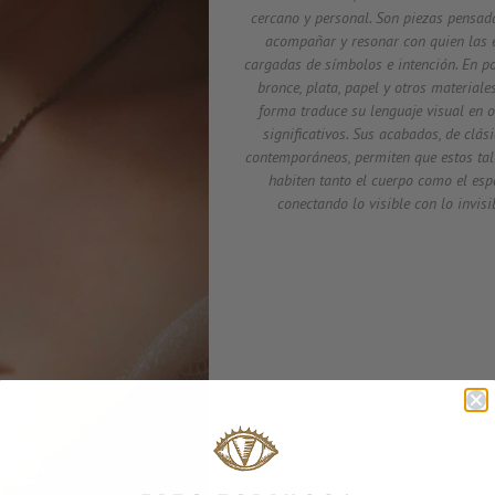
cercano y personal. Son piezas pensad
acompañar y resonar con quien las e
cargadas de símbolos e intención. En p
bronce, plata, papel y otros materiale
forma traduce su lenguaje visual en o
significativos. Sus acabados, de clás
contemporáneos, permiten que estos ta
habiten tanto el cuerpo como el esp
conectando lo visible con lo invisi