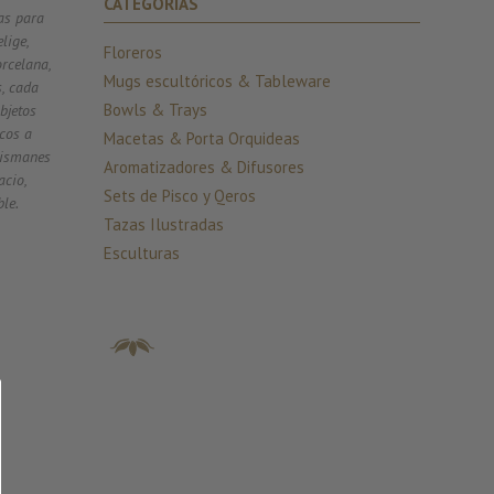
CATEGORÍAS
as para
lige,
Floreros
orcelana,
Mugs escultóricos & Tableware
s, cada
Bowls & Trays
bjetos
icos a
Macetas & Porta Orquideas
lismanes
Aromatizadores & Difusores
acio,
Sets de Pisco y Qeros
ble.
Tazas Ilustradas
Esculturas