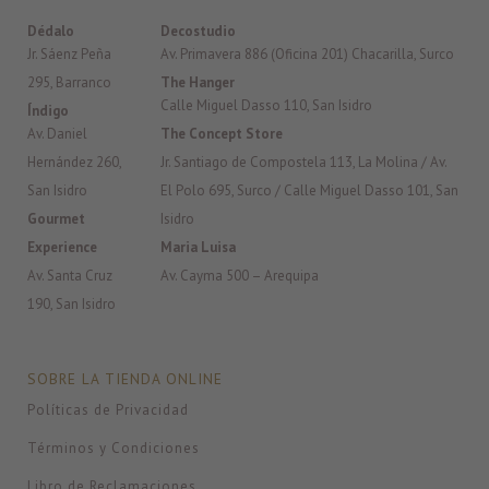
Dédalo
Decostudio
Jr. Sáenz Peña
Av. Primavera 886 (Oficina 201) Chacarilla, Surco
295, Barranco
The Hanger
Calle Miguel Dasso 110, San Isidro
Índigo
Av. Daniel
The Concept Store
Hernández 260,
Jr. Santiago de Compostela 113, La Molina / Av.
San Isidro
El Polo 695, Surco / Calle Miguel Dasso 101, San
Gourmet
Isidro
Experience
Maria Luisa
Av. Santa Cruz
Av. Cayma 500 – Arequipa
190, San Isidro
SOBRE LA TIENDA ONLINE
Políticas de Privacidad
Términos y Condiciones
Libro de Reclamaciones