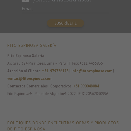
FITO ESPINOSA GALERÍA
Fito Espinosa Galería
Av. Grau 324 Miraflores. Lima – Perú | T. Fijo: +511 4455835
Atención al Cliente
:
+51 979726178
|
info@fitoespinosa.com
|
ventas@fitoespinosa.com
Contactos Comerciales
| Corporativos:
+51 990048084
Fito Espinosa® | Papel de Algodón® 2022 | RUC 20562830996
BOUTIQUES DONDE ENCUENTRAS OBRAS Y PRODUCTOS
DE FITO ESPINOSA