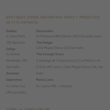
BOUTIQUES DONDE ENCUENTRAS OBRAS Y PRODUCTOS
DE FITO ESPINOSA
Dédalo
Decostudio
Jr. Sáenz Peña
Av. Primavera 886 (Oficina 201) Chacarilla, Surco
295, Barranco
The Hanger
Calle Miguel Dasso 110, San Isidro
Índigo
Av. Daniel
The Concept Store
Hernández 260,
Jr. Santiago de Compostela 113, La Molina / Av.
San Isidro
El Polo 695, Surco / Calle Miguel Dasso 101, San
Gourmet
Isidro
Experience
Maria Luisa
Av. Santa Cruz
Av. Cayma 500 – Arequipa
190, San Isidro
SOBRE LA TIENDA ONLINE