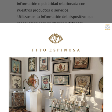
información o publicidad relacionada con
nuestros productos o servicios.
Utilizamos la Información del dispositivo que
recopilamos para ayudarnos a detectar
posibles riesgos y fraudes (en particular, su
dirección IP) y, en general, para mejorar y
optimizar nuestro Sitio (por ejemplo, al
generar informes y estadísticas sobre cómo
nuestros clientes navegan e interactúan con
el Sitio y para evaluar el éxito de nuestras
campañas publicitarias y de marketing).
COMPARTIR SU INFORMACIÓN PERSONAL
Compartimos su Información personal con
terceros para que nos ayuden a utilizar su
Información personal, tal como se describió
anteriormente. También utilizamos Google