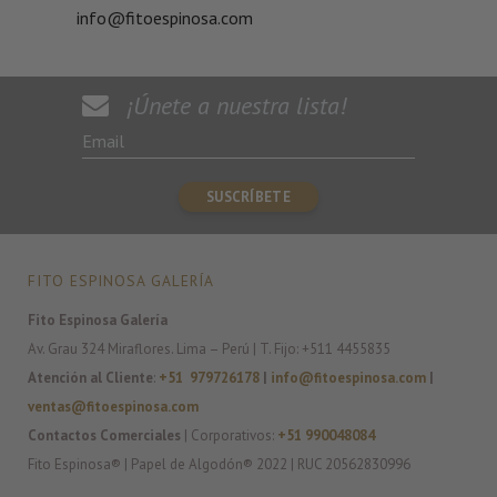
info@fitoespinosa.com
¡Únete a nuestra lista!
FITO ESPINOSA GALERÍA
Fito Espinosa Galería
Av. Grau 324 Miraflores. Lima – Perú | T. Fijo: +511 4455835
Atención al Cliente
:
+51 979726178
|
info@fitoespinosa.com
|
ventas@fitoespinosa.com
Contactos Comerciales
| Corporativos:
+51 990048084
Fito Espinosa® | Papel de Algodón® 2022 | RUC 20562830996