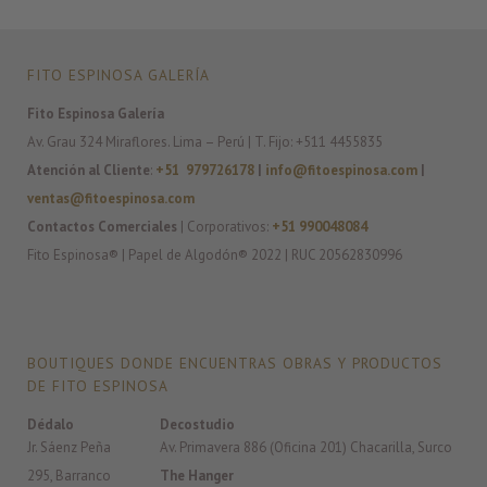
FITO ESPINOSA GALERÍA
Fito Espinosa Galería
Av. Grau 324 Miraflores. Lima – Perú | T. Fijo: +511 4455835
Atención al Cliente
:
+51 979726178
|
info@fitoespinosa.com
|
ventas@fitoespinosa.com
Contactos Comerciales
| Corporativos:
+51 990048084
Fito Espinosa® | Papel de Algodón® 2022 | RUC 20562830996
BOUTIQUES DONDE ENCUENTRAS OBRAS Y PRODUCTOS
DE FITO ESPINOSA
Dédalo
Decostudio
Jr. Sáenz Peña
Av. Primavera 886 (Oficina 201) Chacarilla, Surco
295, Barranco
The Hanger