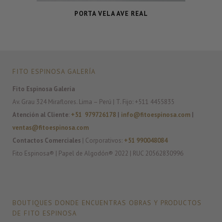
PORTA VELA AVE REAL
FITO ESPINOSA GALERÍA
Fito Espinosa Galería
Av. Grau 324 Miraflores. Lima – Perú | T. Fijo: +511 4455835
Atención al Cliente
:
+51 979726178
|
info@fitoespinosa.com
|
ventas@fitoespinosa.com
Contactos Comerciales
| Corporativos:
+51 990048084
Fito Espinosa® | Papel de Algodón® 2022 | RUC 20562830996
BOUTIQUES DONDE ENCUENTRAS OBRAS Y PRODUCTOS
DE FITO ESPINOSA