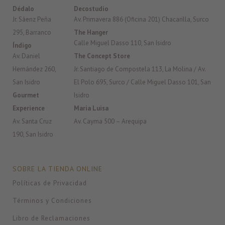
Dédalo
Decostudio
Jr. Sáenz Peña
Av. Primavera 886 (Oficina 201) Chacarilla, Surco
295, Barranco
The Hanger
Calle Miguel Dasso 110, San Isidro
Índigo
Av. Daniel
The Concept Store
Hernández 260,
Jr. Santiago de Compostela 113, La Molina / Av.
San Isidro
El Polo 695, Surco / Calle Miguel Dasso 101, San
Gourmet
Isidro
Experience
Maria Luisa
Av. Santa Cruz
Av. Cayma 500 – Arequipa
190, San Isidro
SOBRE LA TIENDA ONLINE
Políticas de Privacidad
Términos y Condiciones
Libro de Reclamaciones