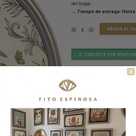
del hogar.
→ Tiempo de entrega: Hasta 7
AÑADIR AL C
CONSULTA POR WHATSA
SKU:
NATURALEZAMADREOVAL90
CATEGORÍAS:
Colección Colibrí
,
D
MÁS INFORMACIÓN
PESO
5200 g
DIMENSIONES
90 × 70 cm