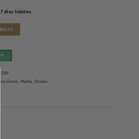
 días hábiles.
ARRITO
PP
X70P
eco Home
,
Mamá
,
Ovales