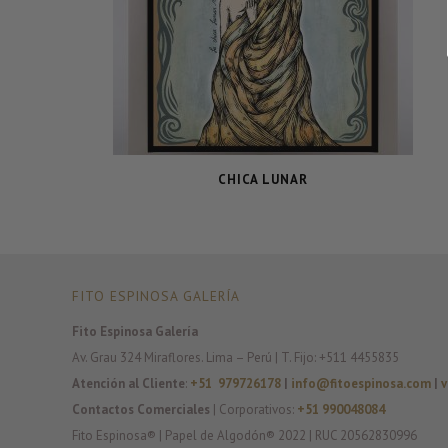
CHICA LUNAR
FITO ESPINOSA GALERÍA
Fito Espinosa Galería
Av. Grau 324 Miraflores. Lima – Perú | T. Fijo: +511 4455835
Atención al Cliente
:
+51 979726178
|
info@fitoespinosa.com
|
v
Contactos Comerciales
| Corporativos:
+51 990048084
Fito Espinosa® | Papel de Algodón® 2022 | RUC 20562830996