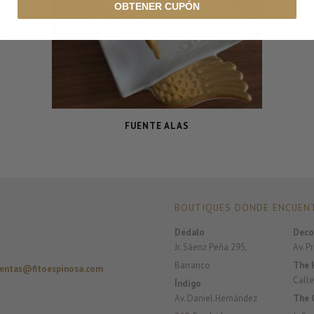
OBTENER CUPÓN
FUENTE ALAS
BOUTIQUES DONDE ENCUENT
Dédalo
Deco
Jr. Sáenz Peña 295,
Av. P
Barranco
The 
entas@fitoespinosa.com
Calle
Índigo
Av. Daniel Hernández
The 