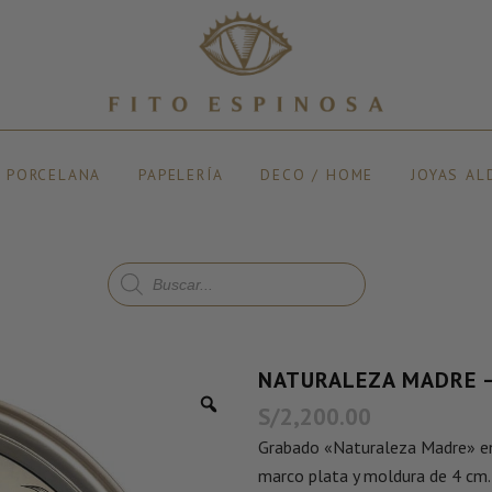
Y PORCELANA
PAPELERÍA
DECO / HOME
JOYAS AL
NATURALEZA MADRE –
S/
2,200.00
Grabado «Naturaleza Madre» en 
marco plata y moldura de 4 cm.