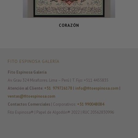
CORAZÓN
FITO ESPINOSA GALERÍA
Fito Espinosa Galería
Av. Grau 324 Miraflores. Lima – Perú | T. Fijo: +511 4455835
Atención al Cliente
:
+51 979726178
|
info@fitoespinosa.com
|
ventas@fitoespinosa.com
Contactos Comerciales
| Corporativos:
+51 990048084
Fito Espinosa® | Papel de Algodón® 2022 | RUC 20562830996