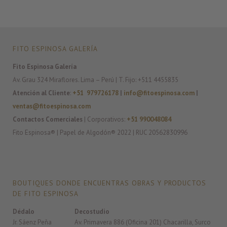
FITO ESPINOSA GALERÍA
Fito Espinosa Galería
Av. Grau 324 Miraflores. Lima – Perú | T. Fijo: +511 4455835
Atención al Cliente
:
+51 979726178
|
info@fitoespinosa.com
|
ventas@fitoespinosa.com
Contactos Comerciales
| Corporativos:
+51 990048084
Fito Espinosa® | Papel de Algodón® 2022 | RUC 20562830996
BOUTIQUES DONDE ENCUENTRAS OBRAS Y PRODUCTOS
DE FITO ESPINOSA
Dédalo
Decostudio
Jr. Sáenz Peña
Av. Primavera 886 (Oficina 201) Chacarilla, Surco