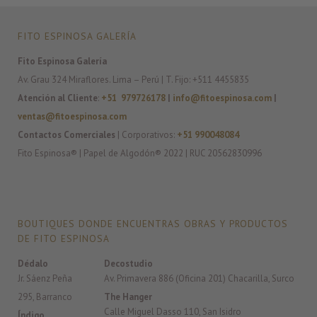
FITO ESPINOSA GALERÍA
Fito Espinosa Galería
Av. Grau 324 Miraflores. Lima – Perú | T. Fijo: +511 4455835
Atención al Cliente
:
+51 979726178
|
info@fitoespinosa.com
|
ventas@fitoespinosa.com
Contactos Comerciales
| Corporativos:
+51 990048084
Fito Espinosa® | Papel de Algodón® 2022 | RUC 20562830996
BOUTIQUES DONDE ENCUENTRAS OBRAS Y PRODUCTOS
DE FITO ESPINOSA
Dédalo
Decostudio
Jr. Sáenz Peña
Av. Primavera 886 (Oficina 201) Chacarilla, Surco
295, Barranco
The Hanger
Calle Miguel Dasso 110, San Isidro
Índigo