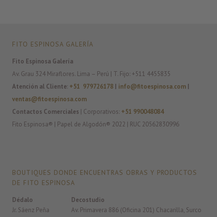
FITO ESPINOSA GALERÍA
Fito Espinosa Galería
Av. Grau 324 Miraflores. Lima – Perú | T. Fijo: +511 4455835
Atención al Cliente
:
+51 979726178
|
info@fitoespinosa.com
|
ventas@fitoespinosa.com
Contactos Comerciales
| Corporativos:
+51 990048084
Fito Espinosa® | Papel de Algodón® 2022 | RUC 20562830996
BOUTIQUES DONDE ENCUENTRAS OBRAS Y PRODUCTOS
DE FITO ESPINOSA
Dédalo
Decostudio
Jr. Sáenz Peña
Av. Primavera 886 (Oficina 201) Chacarilla, Surco