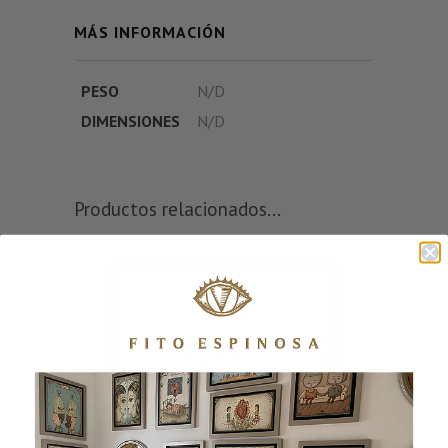
MÁS INFORMACIÓN
PESO
N/D
DIMENSIONES
N/D
Productos relacionados...