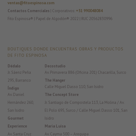
ventas@fitoespinosa.com
Contactos Comerciales
| Corporativos:
+51 990048084
Fito Espinosa® | Papel de Algodón® 2022 | RUC 20562830996
BOUTIQUES DONDE ENCUENTRAS OBRAS Y PRODUCTOS
DE FITO ESPINOSA
Dédalo
Decostudio
Jr. Sáenz Peña
Av. Primavera 886 (Oficina 201) Chacarilla, Surco
295, Barranco
The Hanger
Calle Miguel Dasso 110, San Isidro
Índigo
Av. Daniel
The Concept Store
Hernández 260,
Jr. Santiago de Compostela 113, La Molina / Av.
San Isidro
El Polo 695, Surco / Calle Miguel Dasso 101, San
Gourmet
Isidro
Experience
Maria Luisa
Av. Santa Cruz
Av. Cayma 500 – Arequipa