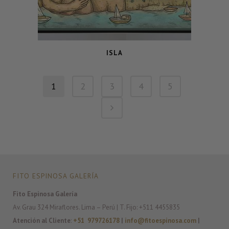
ISLA
1
2
3
4
5
FITO ESPINOSA GALERÍA
Fito Espinosa Galería
Av. Grau 324 Miraflores. Lima – Perú | T. Fijo: +511 4455835
Atención al Cliente
:
+51 979726178
|
info@fitoespinosa.com
|