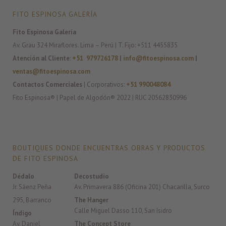
FITO ESPINOSA GALERÍA
Fito Espinosa Galería
Av. Grau 324 Miraflores. Lima – Perú | T. Fijo: +511 4455835
Atención al Cliente
:
+51 979726178
|
info@fitoespinosa.com
|
ventas@fitoespinosa.com
Contactos Comerciales
| Corporativos:
+51 990048084
Fito Espinosa® | Papel de Algodón® 2022 | RUC 20562830996
BOUTIQUES DONDE ENCUENTRAS OBRAS Y PRODUCTOS
DE FITO ESPINOSA
Dédalo
Decostudio
Jr. Sáenz Peña
Av. Primavera 886 (Oficina 201) Chacarilla, Surco
295, Barranco
The Hanger
Calle Miguel Dasso 110, San Isidro
Índigo
Av. Daniel
The Concept Store