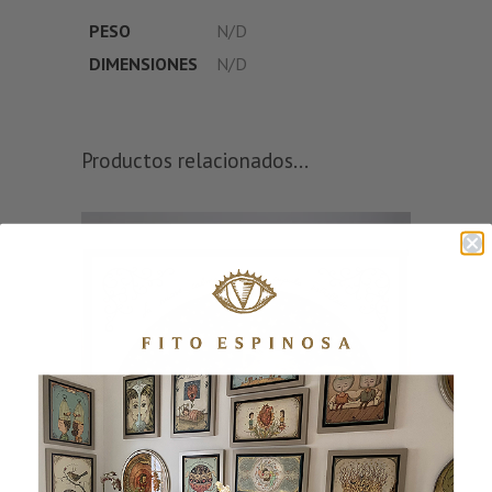
PESO
N/D
DIMENSIONES
N/D
Productos relacionados...