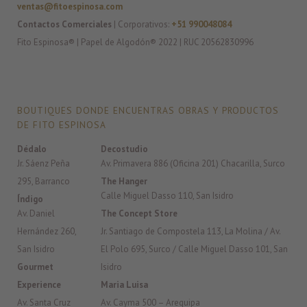
ventas@fitoespinosa.com
Contactos Comerciales
| Corporativos:
+51 990048084
Fito Espinosa® | Papel de Algodón® 2022 | RUC 20562830996
BOUTIQUES DONDE ENCUENTRAS OBRAS Y PRODUCTOS
DE FITO ESPINOSA
Dédalo
Decostudio
Jr. Sáenz Peña
Av. Primavera 886 (Oficina 201) Chacarilla, Surco
295, Barranco
The Hanger
Calle Miguel Dasso 110, San Isidro
Índigo
Av. Daniel
The Concept Store
Hernández 260,
Jr. Santiago de Compostela 113, La Molina / Av.
San Isidro
El Polo 695, Surco / Calle Miguel Dasso 101, San
Gourmet
Isidro
Experience
Maria Luisa
Av. Santa Cruz
Av. Cayma 500 – Arequipa