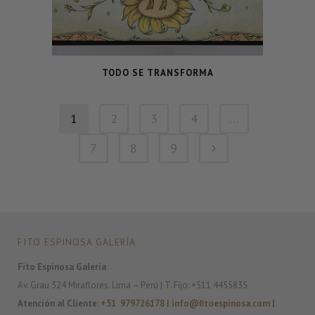
TODO SE TRANSFORMA
1
2
3
4
…
7
8
9
FITO ESPINOSA GALERÍA
Fito Espinosa Galería
Av. Grau 324 Miraflores. Lima – Perú | T. Fijo: +511 4455835
Atención al Cliente
:
+51 979726178
|
info@fitoespinosa.com
|