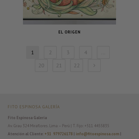
EL ORIGEN
1
2
3
4
…
20
21
22
FITO ESPINOSA GALERÍA
Fito Espinosa Galería
Av. Grau 324 Miraflores. Lima – Perú | T. Fijo: +511 4455835
Atención al Cliente
:
+51 979726178
|
info@fitoespinosa.com
|