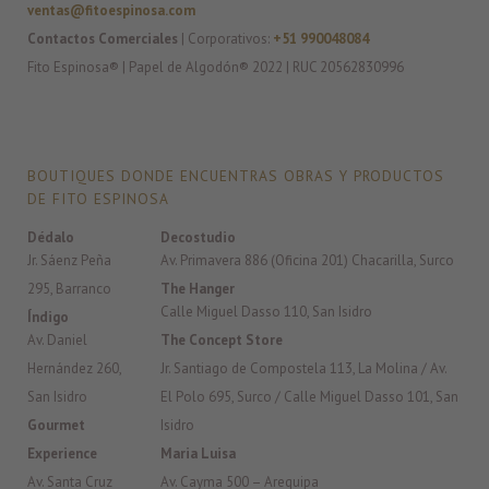
ventas@fitoespinosa.com
Contactos Comerciales
| Corporativos:
+51 990048084
Fito Espinosa® | Papel de Algodón® 2022 | RUC 20562830996
BOUTIQUES DONDE ENCUENTRAS OBRAS Y PRODUCTOS
DE FITO ESPINOSA
Dédalo
Decostudio
Jr. Sáenz Peña
Av. Primavera 886 (Oficina 201) Chacarilla, Surco
295, Barranco
The Hanger
Calle Miguel Dasso 110, San Isidro
Índigo
Av. Daniel
The Concept Store
Hernández 260,
Jr. Santiago de Compostela 113, La Molina / Av.
San Isidro
El Polo 695, Surco / Calle Miguel Dasso 101, San
Gourmet
Isidro
Experience
Maria Luisa
Av. Santa Cruz
Av. Cayma 500 – Arequipa