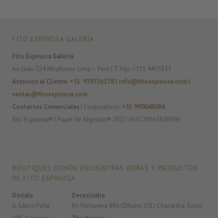
FITO ESPINOSA GALERÍA
Fito Espinosa Galería
Av. Grau 324 Miraflores. Lima – Perú | T. Fijo: +511 4455835
Atención al Cliente
:
+51 979726178
|
info@fitoespinosa.com
|
ventas@fitoespinosa.com
Contactos Comerciales
| Corporativos:
+51 990048084
Fito Espinosa® | Papel de Algodón® 2022 | RUC 20562830996
BOUTIQUES DONDE ENCUENTRAS OBRAS Y PRODUCTOS
DE FITO ESPINOSA
Dédalo
Decostudio
Jr. Sáenz Peña
Av. Primavera 886 (Oficina 201) Chacarilla, Surco