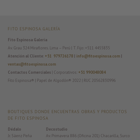
FITO ESPINOSA GALERÍA
Fito Espinosa Galería
Av. Grau 324 Miraflores. Lima – Perú | T. Fijo: +511 4455835
Atención al Cliente
:
+51 979726178
|
info@fitoespinosa.com
|
ventas@fitoespinosa.com
Contactos Comerciales
| Corporativos:
+51 990048084
Fito Espinosa® | Papel de Algodón® 2022 | RUC 20562830996
BOUTIQUES DONDE ENCUENTRAS OBRAS Y PRODUCTOS
DE FITO ESPINOSA
Dédalo
Decostudio
Jr. Sáenz Peña
Av. Primavera 886 (Oficina 201) Chacarilla, Surco