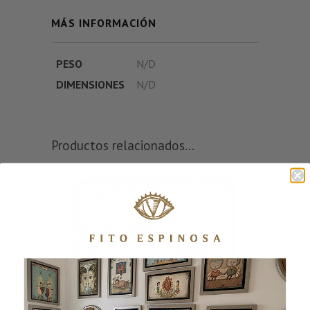
MÁS INFORMACIÓN
PESO
N/D
DIMENSIONES
N/D
Productos relacionados...