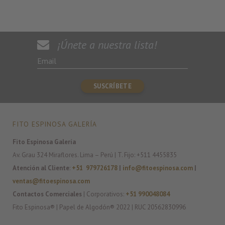
¡Únete a nuestra lista!
FITO ESPINOSA GALERÍA
Fito Espinosa Galería
Av. Grau 324 Miraflores. Lima – Perú | T. Fijo: +511 4455835
Atención al Cliente
:
+51 979726178
|
info@fitoespinosa.com
|
ventas@fitoespinosa.com
Contactos Comerciales
| Corporativos:
+51 990048084
Fito Espinosa® | Papel de Algodón® 2022 | RUC 20562830996