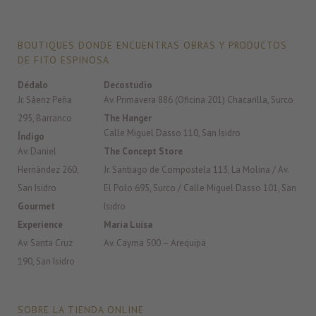
BOUTIQUES DONDE ENCUENTRAS OBRAS Y PRODUCTOS
DE FITO ESPINOSA
Dédalo
Decostudio
Jr. Sáenz Peña
Av. Primavera 886 (Oficina 201) Chacarilla, Surco
295, Barranco
The Hanger
Calle Miguel Dasso 110, San Isidro
Índigo
Av. Daniel
The Concept Store
Hernández 260,
Jr. Santiago de Compostela 113, La Molina / Av.
San Isidro
El Polo 695, Surco / Calle Miguel Dasso 101, San
Gourmet
Isidro
Experience
Maria Luisa
Av. Santa Cruz
Av. Cayma 500 – Arequipa
190, San Isidro
SOBRE LA TIENDA ONLINE