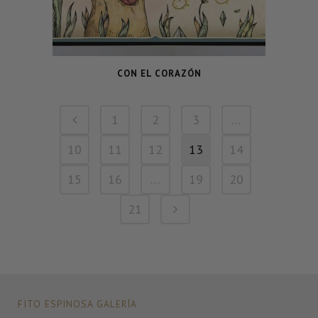
CON EL CORAZÓN
1
2
3
…
10
11
12
13
14
15
16
…
19
20
21
FITO ESPINOSA GALERÍA