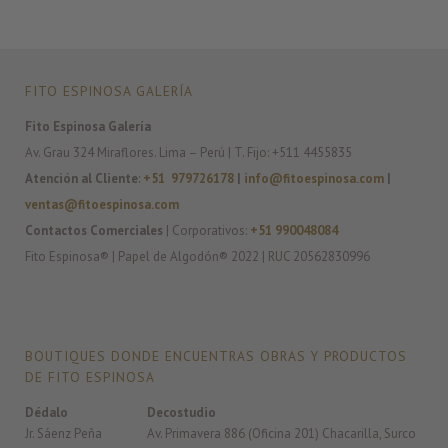
FITO ESPINOSA GALERÍA
Fito Espinosa Galería
Av. Grau 324 Miraflores. Lima – Perú | T. Fijo: +511 4455835
Atención al Cliente
:
+51 979726178
|
info@fitoespinosa.com
|
ventas@fitoespinosa.com
Contactos Comerciales
| Corporativos:
+51 990048084
Fito Espinosa® | Papel de Algodón® 2022 | RUC 20562830996
BOUTIQUES DONDE ENCUENTRAS OBRAS Y PRODUCTOS
DE FITO ESPINOSA
Dédalo
Decostudio
Jr. Sáenz Peña
Av. Primavera 886 (Oficina 201) Chacarilla, Surco