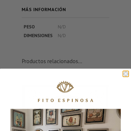
MÁS INFORMACIÓN
PESO
N/D
DIMENSIONES
N/D
Productos relacionados...