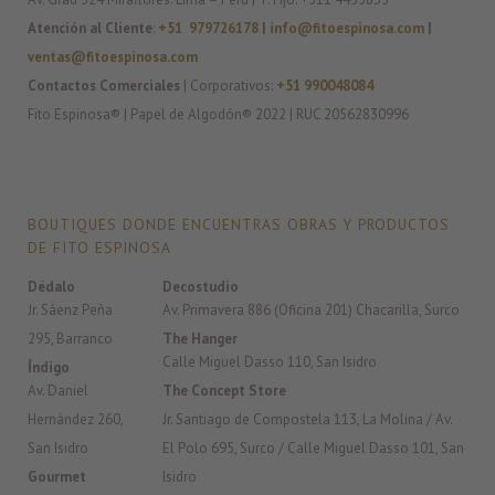
Atención al Cliente
:
+51 979726178
|
info@fitoespinosa.com
|
ventas@fitoespinosa.com
Contactos Comerciales
| Corporativos:
+51 990048084
Fito Espinosa® | Papel de Algodón® 2022 | RUC 20562830996
BOUTIQUES DONDE ENCUENTRAS OBRAS Y PRODUCTOS
DE FITO ESPINOSA
Dédalo
Decostudio
Jr. Sáenz Peña
Av. Primavera 886 (Oficina 201) Chacarilla, Surco
295, Barranco
The Hanger
Calle Miguel Dasso 110, San Isidro
Índigo
Av. Daniel
The Concept Store
Hernández 260,
Jr. Santiago de Compostela 113, La Molina / Av.
San Isidro
El Polo 695, Surco / Calle Miguel Dasso 101, San
Gourmet
Isidro