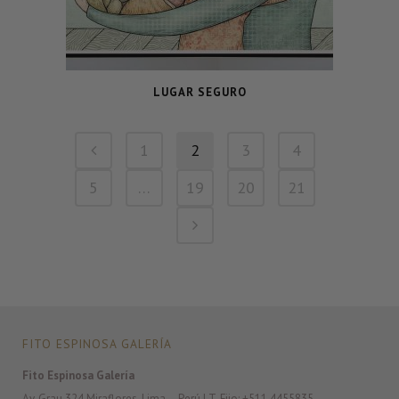
LUGAR SEGURO
1
2
3
4
5
…
19
20
21
FITO ESPINOSA GALERÍA
Fito Espinosa Galería
Av. Grau 324 Miraflores. Lima – Perú | T. Fijo: +511 4455835