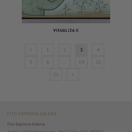
VISUALIZA II
1
2
3
4
5
6
…
19
20
21
FITO ESPINOSA GALERÍA
Fito Espinosa Galería
Av. Grau 324 Miraflores. Lima – Perú | T. Fijo: +511 4455835