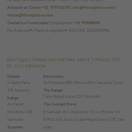
Atención al Cliente
:
+51 979726178
|
info@fitoespinosa.com
|
ventas@fitoespinosa.com
Contactos Comerciales
| Corporativos:
+51 990048084
Fito Espinosa® | Papel de Algodón® 2022 | RUC 20562830996
BOUTIQUES DONDE ENCUENTRAS OBRAS Y PRODUCTOS
DE FITO ESPINOSA
Dédalo
Decostudio
Jr. Sáenz Peña
Av. Primavera 886 (Oficina 201) Chacarilla, Surco
295, Barranco
The Hanger
Calle Miguel Dasso 110, San Isidro
Índigo
Av. Daniel
The Concept Store
Hernández 260,
Jr. Santiago de Compostela 113, La Molina / Av.
San Isidro
El Polo 695, Surco / Calle Miguel Dasso 101, San
Gourmet
Isidro