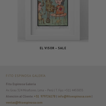
EL VISOR – SALE
FITO ESPINOSA GALERÍA
Fito Espinosa Galería
Av. Grau 324 Miraflores. Lima – Perú | T. Fijo: +511 4455835
Atención al Cliente
:
+51 979726178
|
info@fitoespinosa.com
|
ventas@fitoespinosa.com