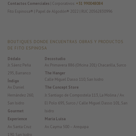
Contactos Comerciales
| Corporativos:
+51 990048084
Fito Espinosa® | Papel de Algodón® 2022 | RUC 20562830996
BOUTIQUES DONDE ENCUENTRAS OBRAS Y PRODUCTOS
DE FITO ESPINOSA
Dédalo
Decostudio
Jr. Sáenz Peña
Av. Primavera 886 (Oficina 201) Chacarilla, Surco
295, Barranco
The Hanger
Calle Miguel Dasso 110, San Isidro
Índigo
Av. Daniel
The Concept Store
Hernández 260,
Jr. Santiago de Compostela 113, La Molina / Av.
San Isidro
El Polo 695, Surco / Calle Miguel Dasso 101, San
Gourmet
Isidro
Experience
Maria Luisa
Av. Santa Cruz
Av. Cayma 500 – Arequipa
190, San Isidro