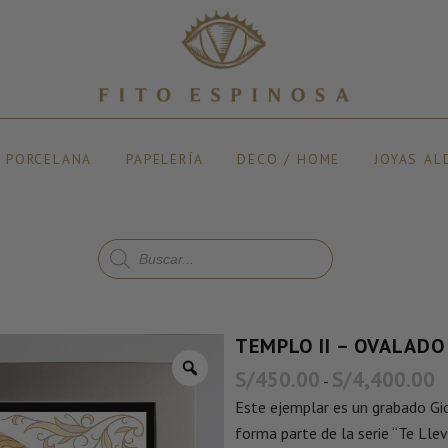
Y PORCELANA
PAPELERÍA
DECO / HOME
JOYAS AL
TEMPLO II – OVALADO
S/
450.00
S/
4,400.00
-
Este ejemplar es un grabado Gicl
forma parte de la serie “Te Lle