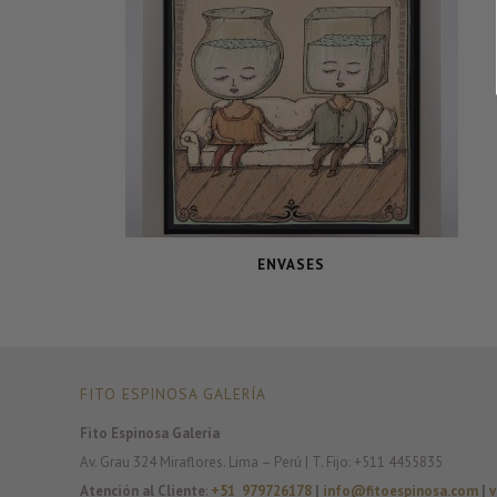
ENVASES
FITO ESPINOSA GALERÍA
Fito Espinosa Galería
Av. Grau 324 Miraflores. Lima – Perú | T. Fijo: +511 4455835
Atención al Cliente
:
+51 979726178
|
info@fitoespinosa.com
|
v