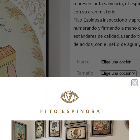
representar la sabiduría, el es
con su gran misterio.
Fito Espinosa inspeccionó y apr
numerando y firmando a mano c
estándares de calidad, usando ti
de ácidos, con el sello de agua y
Marco
Tamaño
AÑADIR AL C
CONSULTA POR WHATSA
SKU:
TEMPLOIIOVALADO