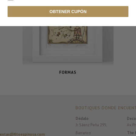
OBTENER CUPÓN
FORMAS
BOUTIQUES DONDE ENCUENT
Dédalo
Deco
Jr. Sáenz Peña 295,
Av. P
Barranco
The 
entas@fitoespinosa.com