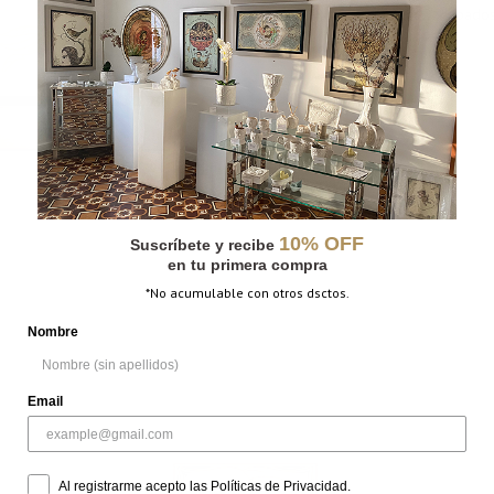
CATEGORÍAS:
Femenino
,
Grabado
Universo
,
Vertical
MÁS INFORMACIÓN
PESO
N/D
DIMENSIONES
N/D
10% OFF
Suscríbete y recibe
en tu primera compra
*No acumulable con otros dsctos.
Nombre
Email
Al registrarme acepto las Políticas de Privacidad.