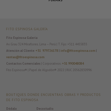
FORMAS
FITO ESPINOSA GALERÍA
Fito Espinosa Galería
Av. Grau 324 Miraflores. Lima – Perú | T. Fijo: +511 4455835
Atención al Cliente
:
+51 979726178
|
info@fitoespinosa.com
|
ventas@fitoespinosa.com
Contactos Comerciales
| Corporativos:
+51 990048084
Fito Espinosa® | Papel de Algodón® 2022 | RUC 20562830996
BOUTIQUES DONDE ENCUENTRAS OBRAS Y PRODUCTOS
DE FITO ESPINOSA
Dédalo
Decostudio