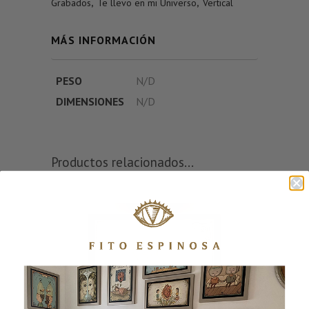
Grabados
,
Te llevo en mi Universo
,
Vertical
MÁS INFORMACIÓN
PESO
N/D
DIMENSIONES
N/D
Productos relacionados...