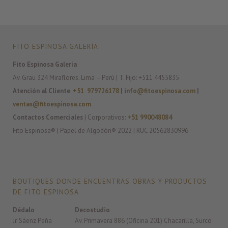
FITO ESPINOSA GALERÍA
Fito Espinosa Galería
Av. Grau 324 Miraflores. Lima – Perú | T. Fijo: +511 4455835
Atención al Cliente
:
+51 979726178
|
info@fitoespinosa.com
|
ventas@fitoespinosa.com
Contactos Comerciales
| Corporativos:
+51 990048084
Fito Espinosa® | Papel de Algodón® 2022 | RUC 20562830996
BOUTIQUES DONDE ENCUENTRAS OBRAS Y PRODUCTOS
DE FITO ESPINOSA
Dédalo
Decostudio
Jr. Sáenz Peña
Av. Primavera 886 (Oficina 201) Chacarilla, Surco