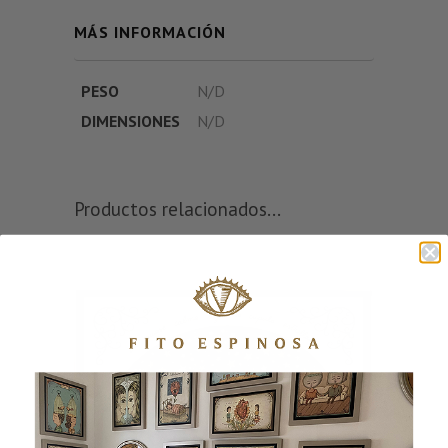
MÁS INFORMACIÓN
PESO
N/D
DIMENSIONES
N/D
Productos relacionados...