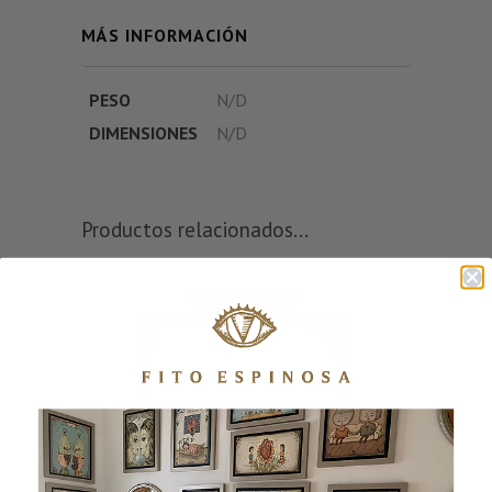
MÁS INFORMACIÓN
PESO
N/D
DIMENSIONES
N/D
Productos relacionados...