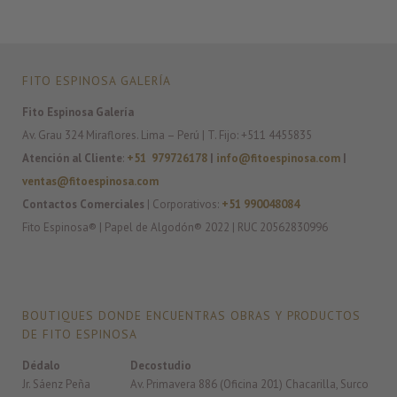
FITO ESPINOSA GALERÍA
Fito Espinosa Galería
Av. Grau 324 Miraflores. Lima – Perú | T. Fijo: +511 4455835
Atención al Cliente
:
+51 979726178
|
info@fitoespinosa.com
|
ventas@fitoespinosa.com
Contactos Comerciales
| Corporativos:
+51 990048084
Fito Espinosa® | Papel de Algodón® 2022 | RUC 20562830996
BOUTIQUES DONDE ENCUENTRAS OBRAS Y PRODUCTOS
DE FITO ESPINOSA
Dédalo
Decostudio
Jr. Sáenz Peña
Av. Primavera 886 (Oficina 201) Chacarilla, Surco