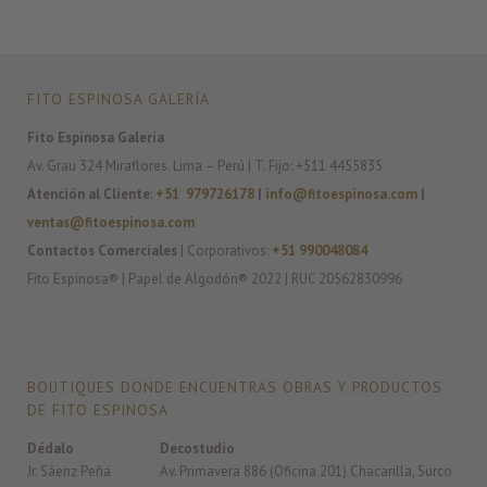
FITO ESPINOSA GALERÍA
Fito Espinosa Galería
Av. Grau 324 Miraflores. Lima – Perú | T. Fijo: +511 4455835
Atención al Cliente
:
+51 979726178
|
info@fitoespinosa.com
|
ventas@fitoespinosa.com
Contactos Comerciales
| Corporativos:
+51 990048084
Fito Espinosa® | Papel de Algodón® 2022 | RUC 20562830996
BOUTIQUES DONDE ENCUENTRAS OBRAS Y PRODUCTOS
DE FITO ESPINOSA
Dédalo
Decostudio
Jr. Sáenz Peña
Av. Primavera 886 (Oficina 201) Chacarilla, Surco