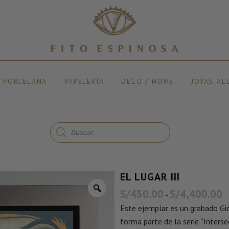
Y PORCELANA
PAPELERÍA
DECO / HOME
JOYAS AL
EL LUGAR III
S/
450.00
S/
4,400.00
-
Este ejemplar es un grabado Gicl
forma parte de la serie “Interse