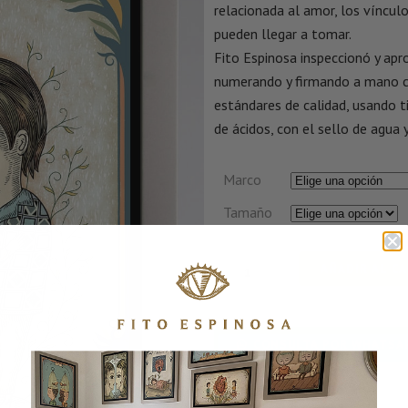
relacionada al amor, los vínculo
pueden llegar a tomar.
Fito Espinosa inspeccionó y apr
numerando y firmando a mano c
estándares de calidad, usando ti
de ácidos, con el sello de agua y
Marco
Tamaño
AÑADIR AL C
CONSULTA POR WHATSA
SKU:
ELLUGARIII