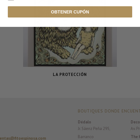
OBTENER CUPÓN
LA PROTECCIÓN
BOUTIQUES DONDE ENCUENT
Dédalo
Deco
Jr. Sáenz Peña 295,
Av. P
Barranco
The 
entas@fitoespinosa.com