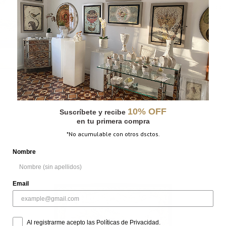
CATEGORÍAS:
Grabados
,
Grabados
Vertical
MÁS INFORMACIÓN
PESO
N/D
DIMENSIONES
N/D
10% OFF
Suscríbete y recibe
en tu primera compra
*No acumulable con otros dsctos.
Nombre
Email
Al registrarme acepto las Políticas de Privacidad.