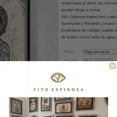
relacionada al amor, los vínculo
pueden llegar a tomar.
Fito Espinosa inspeccionó y apr
numerando y firmando a mano c
estándares de calidad, usando ti
de ácidos, con el sello de agua y
Marco
Tamaño
AÑADIR AL C
CONSULTA POR WHATSA
SKU:
ELLUGARII