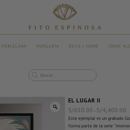
Y PORCELANA
PAPELERÍA
DECO / HOME
JOYAS AL
EL LUGAR II
S/
650.00
S/
4,400.00
-
Este ejemplar es un grabado Gicl
forma parte de la serie “Interse