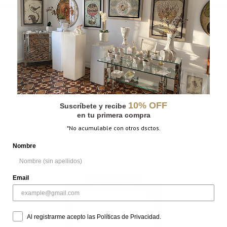
CATEGORÍAS:
Grabados
,
Grabados
MÁS INFORMACIÓN
PESO
N/D
DIMENSIONES
N/D
10% OFF
Suscríbete y recibe
en tu primera compra
*No acumulable con otros dsctos.
Nombre
Email
Al registrarme acepto las Políticas de Privacidad.