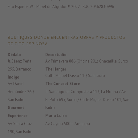
Fito Espinosa® | Papel de Algodón® 2022 | RUC 20562830996
BOUTIQUES DONDE ENCUENTRAS OBRAS Y PRODUCTOS
DE FITO ESPINOSA
Dédalo
Decostudio
Jr. Sáenz Peña
Av. Primavera 886 (Oficina 201) Chacarilla, Surco
295, Barranco
The Hanger
Calle Miguel Dasso 110, San Isidro
Índigo
Av. Daniel
The Concept Store
Hernández 260,
Jr. Santiago de Compostela 113, La Molina / Av.
San Isidro
El Polo 695, Surco / Calle Miguel Dasso 101, San
Gourmet
Isidro
Experience
Maria Luisa
Av. Santa Cruz
Av. Cayma 500 – Arequipa
190, San Isidro