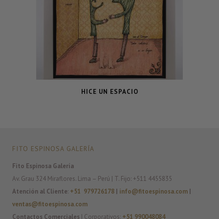
HICE UN ESPACIO
FITO ESPINOSA GALERÍA
Fito Espinosa Galería
Av. Grau 324 Miraflores. Lima – Perú | T. Fijo: +511 4455835
Atención al Cliente
:
+51 979726178
|
info@fitoespinosa.com
|
ventas@fitoespinosa.com
Contactos Comerciales
| Corporativos:
+51 990048084