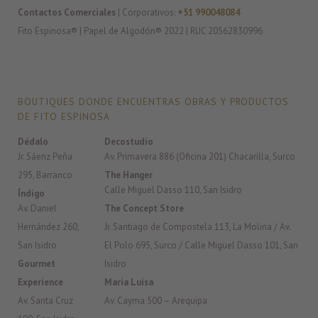
Contactos Comerciales
| Corporativos:
+51 990048084
Fito Espinosa® | Papel de Algodón® 2022 | RUC 20562830996
BOUTIQUES DONDE ENCUENTRAS OBRAS Y PRODUCTOS
DE FITO ESPINOSA
Dédalo
Decostudio
Jr. Sáenz Peña
Av. Primavera 886 (Oficina 201) Chacarilla, Surco
295, Barranco
The Hanger
Calle Miguel Dasso 110, San Isidro
Índigo
Av. Daniel
The Concept Store
Hernández 260,
Jr. Santiago de Compostela 113, La Molina / Av.
San Isidro
El Polo 695, Surco / Calle Miguel Dasso 101, San
Gourmet
Isidro
Experience
Maria Luisa
Av. Santa Cruz
Av. Cayma 500 – Arequipa