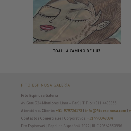
TOALLA CAMINO DE LUZ
FITO ESPINOSA GALERÍA
Fito Espinosa Galería
Av. Grau 324 Miraflores. Lima – Perú | T. Fijo: +511 4455835
Atención al Cliente
:
+51 979726178
|
info@fitoespinosa.com
|
v
Contactos Comerciales
| Corporativos:
+51 990048084
Fito Espinosa® | Papel de Algodón® 2022 | RUC 20562830996