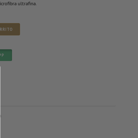
rofibra ultrafina.
ARRITO
PP
m