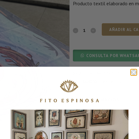
Producto textil elaborado en mic
AÑADIR AL C
CONSULTA POR WHATSA
SKU:
TOALLAAMORINFINITO
CATEGORÍAS:
Textiles
,
Toallas
MÁS INFORMACIÓN
DIMENSIONES
110 × 160 c