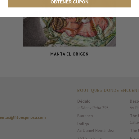
OBTENER CUPÓN
MANTA EL ORIGEN
BOUTIQUES DONDE ENCUENT
Dédalo
Deco
Jr. Sáenz Peña 295,
Av. P
Barranco
The 
entas@fitoespinosa.com
Calle
Índigo
Av. Daniel Hernández
The 
260, San Isidro
Jr. S