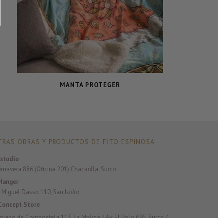
MANTA PROTEGER
RAS OBRAS Y PRODUCTOS DE FITO ESPINOSA
studio
rimavera 886 (Oficina 201) Chacarilla, Surco
Hanger
 Miguel Dasso 110, San Isidro
Concept Store
antiago de Compostela 113, La Molina / Av. El Polo 695, Surco /