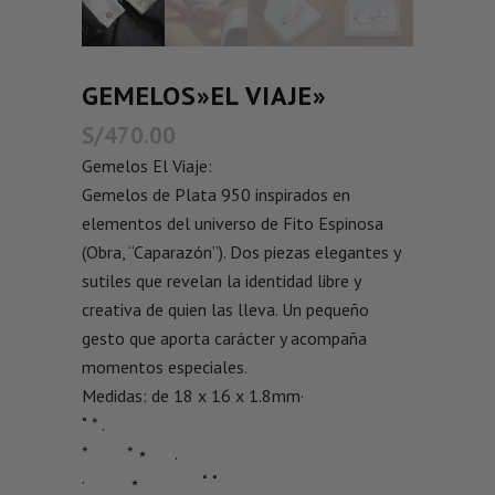
GEMELOS»EL VIAJE»
S/
470.00
Gemelos El Viaje:
Gemelos de Plata 950 inspirados en
elementos del universo de Fito Espinosa
(Obra, “Caparazón”). Dos piezas elegantes y
sutiles que revelan la identidad libre y
creativa de quien las lleva. Un pequeño
gesto que aporta carácter y acompaña
momentos especiales.
Medidas: de 18 x 16 x 1.8mm·
˚ * .
* * ⋆ .
· ⋆ ˚ ˚