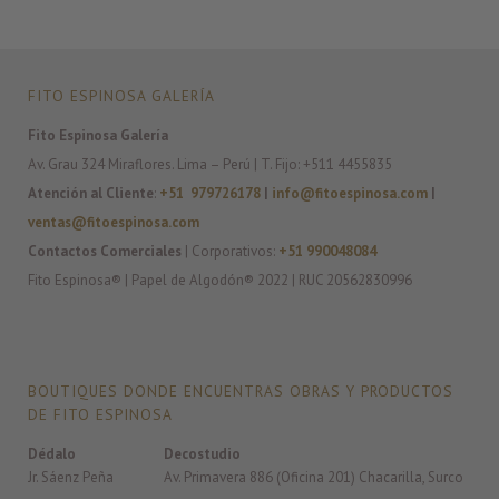
FITO ESPINOSA GALERÍA
Fito Espinosa Galería
Av. Grau 324 Miraflores. Lima – Perú | T. Fijo: +511 4455835
Atención al Cliente
:
+51 979726178
|
info@fitoespinosa.com
|
ventas@fitoespinosa.com
Contactos Comerciales
| Corporativos:
+51 990048084
Fito Espinosa® | Papel de Algodón® 2022 | RUC 20562830996
BOUTIQUES DONDE ENCUENTRAS OBRAS Y PRODUCTOS
DE FITO ESPINOSA
Dédalo
Decostudio
Jr. Sáenz Peña
Av. Primavera 886 (Oficina 201) Chacarilla, Surco