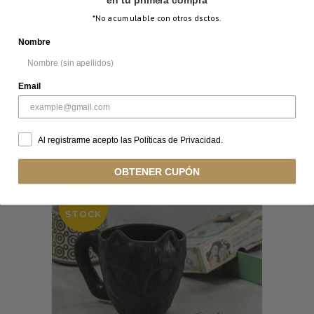
*No acumulable con otros dsctos.
Nombre
Email
SET BAÑERA
Productos relacionados...
Al registrarme acepto las Políticas de Privacidad.
OBTENER CUPÓN
OUT OF
STOCK