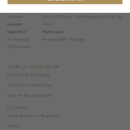
Av. Daniel
The Concept Store
Hernández 260,
Jr. Santiago de Compostela 113, La Molina / Av.
San Isidro
El Polo 695, Surco / Calle Miguel Dasso 101, San
Gourmet
Isidro
Experience
Maria Luisa
Av. Santa Cruz
Av. Cayma 500 – Arequipa
190, San Isidro
SOBRE LA TIENDA ONLINE
Políticas de Privacidad
Términos y Condiciones
Libro de Reclamaciones
MI CUENTA
Inicio de sesión / Regístrate
Carrito