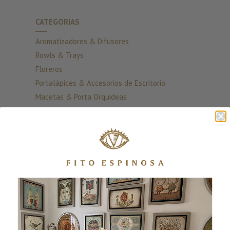
CATEGORIAS
Aromatizadores & Difusores
Bowls & Trays
Floreros
Portalápices & Accesorios de Escritorio
Macetas & Porta Orquideas
Mugs & Tableware
¡Únete a nuestra lista!