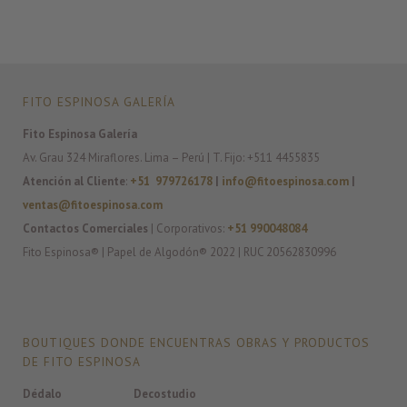
FITO ESPINOSA GALERÍA
Fito Espinosa Galería
Av. Grau 324 Miraflores. Lima – Perú | T. Fijo: +511 4455835
Atención al Cliente
:
+51 979726178
|
info@fitoespinosa.com
|
ventas@fitoespinosa.com
Contactos Comerciales
| Corporativos:
+51 990048084
Fito Espinosa® | Papel de Algodón® 2022 | RUC 20562830996
BOUTIQUES DONDE ENCUENTRAS OBRAS Y PRODUCTOS
DE FITO ESPINOSA
Dédalo
Decostudio