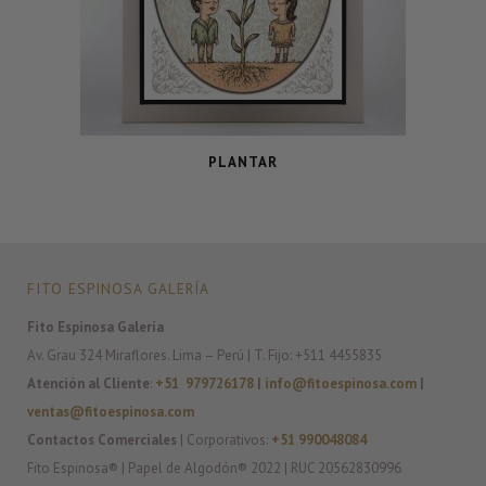
PLANTAR
FITO ESPINOSA GALERÍA
Fito Espinosa Galería
Av. Grau 324 Miraflores. Lima – Perú | T. Fijo: +511 4455835
Atención al Cliente
:
+51 979726178
|
info@fitoespinosa.com
|
ventas@fitoespinosa.com
Contactos Comerciales
| Corporativos:
+51 990048084
Fito Espinosa® | Papel de Algodón® 2022 | RUC 20562830996