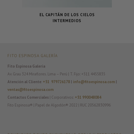
EL CAPITÁN DE LOS CIELOS
INTERMEDIOS
FITO ESPINOSA GALERÍA
Fito Espinosa Galería
Av. Grau 324 Miraflores. Lima – Perú | T. Fijo: +511 4455835
Atención al Cliente
:
+51 979726178
|
info@fitoespinosa.com
|
ventas@fitoespinosa.com
Contactos Comerciales
| Corporativos:
+51 990048084
Fito Espinosa® | Papel de Algodón® 2022 | RUC 20562830996