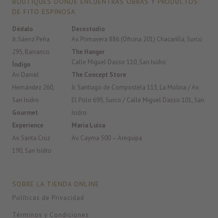
BOUTIQUES DONDE ENCUENTRAS OBRAS Y PRODUCTOS
DE FITO ESPINOSA
Dédalo
Decostudio
Jr. Sáenz Peña
Av. Primavera 886 (Oficina 201) Chacarilla, Surco
295, Barranco
The Hanger
Calle Miguel Dasso 110, San Isidro
Índigo
Av. Daniel
The Concept Store
Hernández 260,
Jr. Santiago de Compostela 113, La Molina / Av.
San Isidro
El Polo 695, Surco / Calle Miguel Dasso 101, San
Gourmet
Isidro
Experience
Maria Luisa
Av. Santa Cruz
Av. Cayma 500 – Arequipa
190, San Isidro
SOBRE LA TIENDA ONLINE
Políticas de Privacidad
Términos y Condiciones