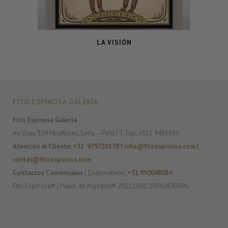
LA VISIÓN
FITO ESPINOSA GALERÍA
Fito Espinosa Galería
Av. Grau 324 Miraflores. Lima – Perú | T. Fijo: +511 4455835
Atención al Cliente
:
+51 979726178
|
info@fitoespinosa.com
|
ventas@fitoespinosa.com
Contactos Comerciales
| Corporativos:
+51 990048084
Fito Espinosa® | Papel de Algodón® 2022 | RUC 20562830996