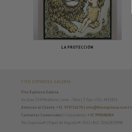
LA PROTECCIÓN
FITO ESPINOSA GALERÍA
Fito Espinosa Galería
Av. Grau 324 Miraflores. Lima – Perú | T. Fijo: +511 4455835
Atención al Cliente
:
+51 979726178
|
info@fitoespinosa.com
|
v
Contactos Comerciales
| Corporativos:
+51 990048084
Fito Espinosa® | Papel de Algodón® 2022 | RUC 20562830996