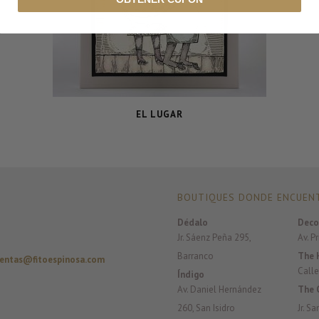
EL LUGAR
BOUTIQUES DONDE ENCUENT
Dédalo
Deco
Jr. Sáenz Peña 295,
Av. P
Barranco
The 
entas@fitoespinosa.com
Calle
Índigo
Av. Daniel Hernández
The 
260, San Isidro
Jr. S