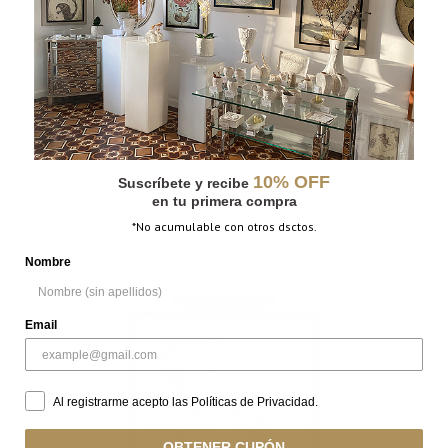
MÁS INFORMACIÓN
PESO
N/D
DIMENSIONES
N/D
10% OFF
Suscríbete y recibe
en tu primera compra
*No acumulable con otros dsctos.
Nombre
Email
Al registrarme acepto las Políticas de Privacidad.
OBTENER CUPÓN