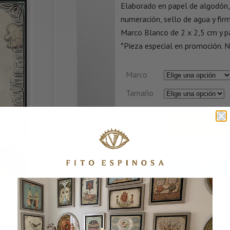
Elaborado en papel de algodón, 
numeración, sello de agua y firm
Marco Blanco de 2 x 2,5 cm y p
*Pieza especial en promoción. N
Marco
Tamaño
AÑADIR AL C
CONSULTA POR WHATSA
SKU:
LASAVES-1
CATEGORÍAS:
Grabados
,
Vertical