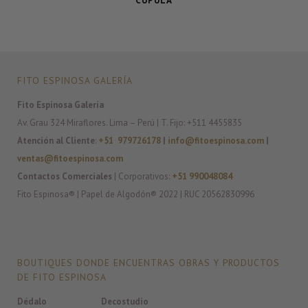
CÚPULA
FITO ESPINOSA GALERÍA
Fito Espinosa Galería
Av. Grau 324 Miraflores. Lima – Perú | T. Fijo: +511 4455835
Atención al Cliente
:
+51 979726178
|
info@fitoespinosa.com
|
ventas@fitoespinosa.com
Contactos Comerciales
| Corporativos:
+51 990048084
Fito Espinosa® | Papel de Algodón® 2022 | RUC 20562830996
BOUTIQUES DONDE ENCUENTRAS OBRAS Y PRODUCTOS
DE FITO ESPINOSA
Dédalo
Decostudio