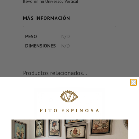
llevo en mi Universo
,
Vertical
MÁS INFORMACIÓN
PESO
N/D
DIMENSIONES
N/D
Productos relacionados...